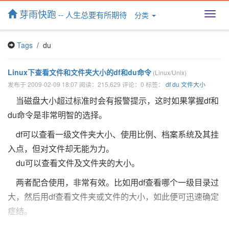
芽雨快跑
-- 人生总要有所期待
分类
T
o
g
Tags
/ du
g
l
e
Linux下查看文件和文件夹大小的df和du命令
(Linux/Unix)
n
发布于 2009-02-09 18:07 阅读：215,629 评论：0 标签：
df
du
文件大小
a
v
当磁盘大小超过标准时会有报警提示，这时如果掌握df和
i
du命令是非常明智的选择。
g
a
df可以查看一级文件夹大小、使用比例、档案系统及其挂
t
入点，但对文件却无能为力。
i
o
du可以查看文件及文件夹的大小。
n
两者配合使用，非常有效。比如用df查看哪个一级目录过
大，然后用df查看文件夹或文件的大小，如此便可迅速确定
症结。