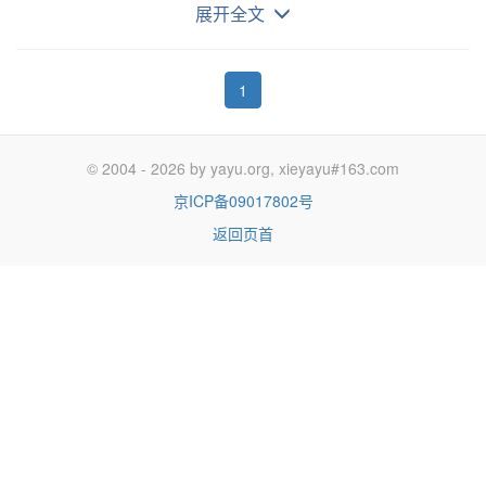
下面分别简要介绍
展开全文
df命令可以显示目前所有文件系统的可用空间及使用情
形
，请看下列这个例子：
1
以下是代码片段：
[yayug@yayu ~]$ df -h
© 2004 - 2026 by yayu.org, xieyayu#163.com
Filesystem Size Used Avail Use% Mounted on
京ICP备09017802号
/dev/sda1 3.9G 300M 3.4G 8% /
返回页首
/dev/sda7 100G 188M 95G 1% /data0
/dev/sdb1 133G 80G 47G 64% /data1
/dev/sda6 7.8G 218M 7.2G 3% /var
/dev/sda5 7.8G 166M 7.2G 3% /tmp
/dev/sda3 9.7G 2.5G 6.8G 27% /usr
tmpfs 2.0G 0 2.0G 0% /dev/shm
参数 -h 表示使用「Human-readable」的输出，也就是在
档案系统大小使用 GB、MB 等易读的格式。