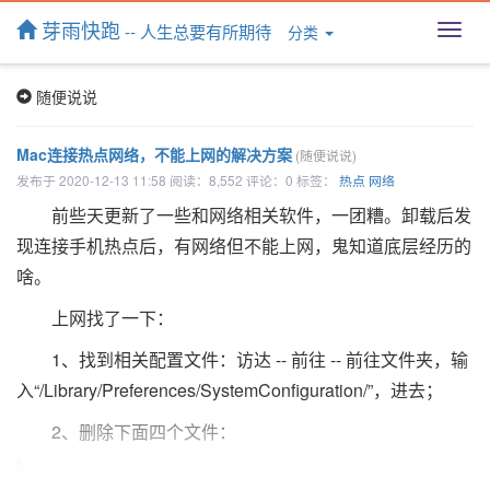
芽雨快跑
-- 人生总要有所期待
分类
T
o
g
随便说说
g
l
e
Mac连接热点网络，不能上网的解决方案
(随便说说)
n
发布于 2020-12-13 11:58 阅读：8,552 评论：0 标签：
热点
网络
a
v
前些天更新了一些和网络相关软件，一团糟。卸载后发
i
现连接手机热点后，有网络但不能上网，鬼知道底层经历的
g
a
啥。
t
上网找了一下：
i
o
1、找到相关配置文件：访达 -- 前往 -- 前往文件夹，输
n
入“/Library/Preferences/SystemConfiguration/”，进去；
2、删除下面四个文件：
com.apple.airport.preferences.plist