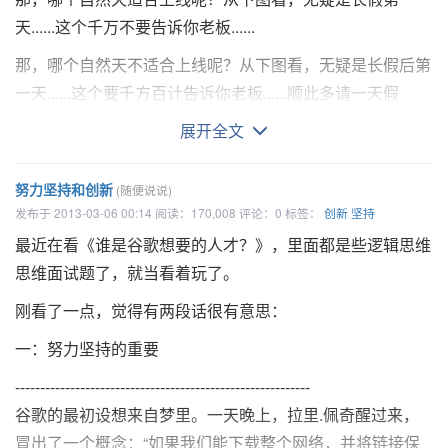
Salz 盐
天......这个千万不要告诉你老板......
这，要看监管机构听谁的。
errechnet aus dem natürlichen Gehalt der Zutaten
那，哪个自然天不适合上线呢？从下图看，无疑是长假后第
Die Analysenwerte unterliegen den bei Erzeugnissen aus
一天......这个要千方百计告诉你老板......顺此多请一天假
还是先看看我们行业的情况，吴军博士在Google和腾讯都
Naturprodukten üblichen Schwankungen. Unter
有工作经验，在《吴军的谷歌方法论》中谈及硅谷和腾讯的
展开全文
Schutzatmosphäre verpackt.
一些企业文化的差异，说到：
从原料的天然含量计算分析值是受正常从天然产物为产生波
努力坚持和创新
(随便说说)
动。在保护气氛的包装。
我们经常感叹为什么中国人在硅谷晋升得没有印度
发布于 2013-03-06 00:14 阅读：170,008 评论：0 标签：
创新
坚持
人快，这里面有很多原因，其中一个小的原因是，
最近在看《谁是谷歌想要的人才？》，里面都是些逻辑思维
中国人之间相互分享利益做得非常不好，不注重相
思维面试题了，就当看着玩了。
Mineralstoffe 矿质元素
互提携。
刚看了一点，觉得有两段话很有意思：
Natrium 钠
一：努力坚持的重要
Kalium 钾
我到腾讯后，有一次公司请杰克∙韦尔奇的助手，
-----------------------------------------------------------
GE和高盛的首席培训官科尔（Steve Kerr）对干部
Chlorid 氯
谷歌的最初设想来自梦里。一天晚上，拉里.佩奇醒过来，
进行培训。
科尔就特别强调部门之间需要分享利
Calcium 钙
冒出了一个概念：“如果我们能下载整个网络，并将链接保