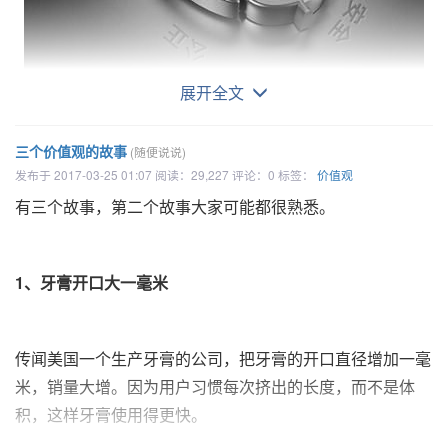
下载后安装后遇到点问题：
cmake ..
展开全文
CMake Error at
提到监管，互联网从业人士的切身体会，可能是义愤填膺，
/usr/local/Cellar/cmake/3.17.1/share/cmake/Mod
毕竟科学上网和广电总急给了我们太多深刻、不可磨灭的印
三个价值观的故事
(随便说说)
发布于 2017-03-25 01:07 阅读：29,227 评论：0 标签：
价值观
象。
(message):
有三个故事，第二个故事大家可能都很熟悉。
Could NOT find Boost (missing: Boost_INCLUDE_D
其实，一个理性、有良知的监管机制带来的是良性循环。
at least version "1.56")
1、牙膏开口大一毫米
先从行业身边事说起，请见我之前发布的文章：
《三个价值
Call Stack (most recent call first):
观的故事》
,如下：
传闻美国一个生产牙膏的公司，把牙膏的开口直径增加一毫
/usr/local/Cellar/cmake/3.17.1/share/cmake/Mod
1、牙膏开口大一毫米
米，销量大增。因为用户习惯每次挤出的长度，而不是体
(_FPHSA_FAILURE_MESSAGE)
积，这样牙膏使用得更快。
传闻美国一个生产牙膏的公司，把牙膏的开口直径
/usr/local/Cellar/cmake/3.17.1/share/cmake/Mod