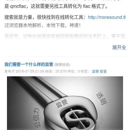
Wipe all WiFi settings from MacBook
是 qmcflac，这就需要另找工具转化为 flac 格式了。
搜索就是力量，很快找到在线转化工具：
http://moresound.tk/m
过浏览器本地解析，本地下载，神速！
很显然，这种在线很容易被网易和腾讯的法务盯上，果不其然
告。真是搞不懂站方这是啥操作，可能是说我知道了你能咋地
展开全
本着持久化使用，决定再深入挖挖，尽量本地能搞定：
我们需要一个什么样的监管
(随便说说)
1、网易云音乐
发布于 2018-07-29 21:39 阅读：20,579 评论：0 标签：
监管
疫苗
地址：
https://github.com/GameBelial/ncmdump
提供了各终端的二进制文件下载，可以直接使用，但是下载速度
用。。。
2、QQ 音乐
之前找到了一个工具，但只能转 5 首，然后需要收费了。网
到：
https://github.com/Presburger/qmc-decoder