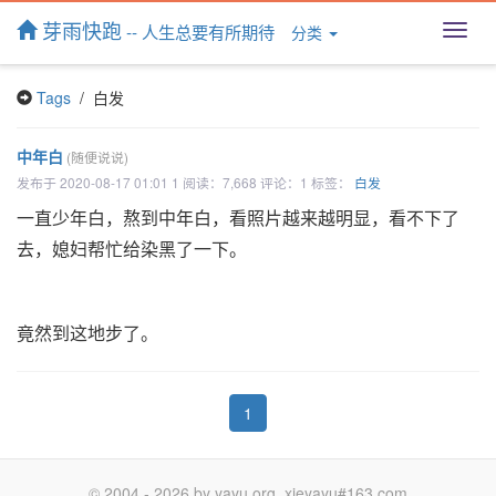
芽雨快跑
-- 人生总要有所期待
分类
T
o
g
Tags
/ 白发
g
l
e
中年白
(随便说说)
n
发布于 2020-08-17 01:01 1 阅读：7,668 评论：1 标签：
白发
a
v
一直少年白，熬到中年白，看照片越来越明显，看不下了
i
去，媳妇帮忙给染黑了一下。
g
a
t
i
竟然到这地步了。
o
n
1
© 2004 - 2026 by yayu.org, xieyayu#163.com