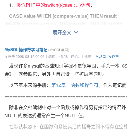
mysql>
SELECT 'abc' LIKE 'ABC';
-> 'First name,Second name,Last Name'
给现有的数据加索引的速度还是可以接受的，这个字段存
1：
类似PHP中的switch(){case : ...}语句
：
查找英文手册
-> 1
储的值也就是个个位数的数字，类型是char(2)，31万数据
mysql> SELECT CONCAT_WS(',','First name',NULL,'Last
（
http://dev.mysql.com/doc/refman/5.1/en/timestamp.html
CASE value WHEN [compare-value] THEN result
），
花了7.95秒。
mysql>
SELECT 'abc' LIKE BINARY 'ABC';
Name');
得到更详细的解说，翻译如下：
[WHEN [compare-value] THEN result ...] [ELSE result]
-> 0
-> 'First name,Last Name'
END
展开全文
-----------------------------------翻译开始--------------------------------
在
MySQL
中
,
LIKE
允许出现在数字表达式中
。
(
这是标
CASE WHEN [condition] THEN result [WHEN
在CREATE TABLE语句中，
第1个TIMESTAMP列
可以用下
MySQL操作符学习笔记
准
SQL LIKE
的延伸）
(MySQL学习)
。
CONCAT_WS()不会忽略任何空字符串。 (然而会忽略所
[condition] THEN result ...] [ELSE result] END
面的任何一种方式声明：
发布于 2008-08-15 00:06 1 阅读：45,281 评论：1 标签：
MySQL
操作符
NULL）。
以下是代码片段：
在第一个方案的返回结果中， value=compare-value。而
1： 如果定义时DEFAULT CURRENT_TIMESTAMP和ON
发现许多mysql的基础知识掌握不是很牢固，手头一本《SQ
mysql>
SELECT 10 LIKE '1%';
这个函数和php的
第二个方案的返回结果是第一种情况的真实结果。如果没有
explode和implode、list、extract
相似
UPDATE CURRENT_TIMESTAMP子句都有，列值为默认使
会》，就参照它，另外再自己做一些扩展学习吧。
-> 1
有兴趣的可以看看php的手册。
匹配的结果值，则返回结果为ELSE后的结果，如果没有
用当前的时间戳，并且自动更新。
以下基本来源手册：
第12章：函数和操作符
。作为笔记而
ELSE 部分，则返回值为 NULL。
2：字符串剪接函数
注释
：
由于
MySQL
在字符串中使用
C
转义语法
(
例如
,
2： 如果不使用DEFAULT或ON UPDATE子句，那么它等同
================================================
基本上可以认为是编程语言switch结构一个变体，然后又
用‘
\n
’代表一个换行字符
)
，在
LIKE
字符串中，必须将用到
于DEFAULT CURRENT_TIMESTAMP ON UPDATE
INSERT(str,pos,len,newstr)
衍生出又一个变体。前者根据判断给定的值来确定流程走
除非在文档编制中对一个函数或操作符另有指定的情况外，
的‘
\
’双写。例如， 若要查找 ‘
\n
’
,
必须将其写成 ‘
\\n
’。而若要
CURRENT_TIMESTAMP。
这个函数，mysql中文手册翻译得太烂了，还是偶自己来
向，后者没有给定的值，而是根据不同的条件来确定流程。
NULL 的表达式通常产生一个NULL 值。
查找 ‘
\
’
,
则必须将其写成
it as
‘
\\\\
’
;
原因是反斜线符号会被语
3： 如果只有DEFAULT CURRENT_TIMESTAMP子句，而
这个函数返回一个字符串：
法分析程序剥离一次，在进行模式匹配时，又会被剥离一
可以看看手册给出的例子：
在默认状态下, 在函数和紧随其后的括号之间不得存在空格
没有ON UPDATE子句，列值默认为当前时间戳但不自动更