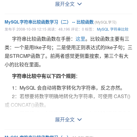
展开全文
以下是引用片段：
MySQL字符串比较函数学习（二） -- 比较函数
show innodb status;
(MySQL学习)
发布于 2008-10-09 12:15 阅读：48,196 评论：0 标签：
MySQL
字符串比较
或者：
字符串比较函数函数在手册：
这里
。比较函数主要有三
show engine innodb status;
类：一个是用like子句；二是使用正则表达式的like子句；三
是
STRCMP函数了。前两者感觉更侧重搜索，第三个有大
其中有一项“LATEST FOREIGN KEY ERROR”显示了最
小的比较在里面。
近的一次外键约束出错的详细信息，如：
字符串比较中有以下四个规则
：
以下是引用片段：
1：MySQL 会自动将数字转化为字符串，反之亦然。
LATEST FOREIGN KEY ERROR
2：若想要将数字明确地转化为字符串，可使用 CAST()
------------------------
或 CONCAT()函数。
081210 11:57:40 Error in foreign key constraint of table
3：若已经对一个字符串函数给定一个二进制字符串作为
dbname/tablename:
展开全文
参数， 则所得到的结果字符串也是一个二进制字符串。
foreign key (`gid`, `uid`) references `table2`(`gid`, `uid`)
4：一般而言, 若字符串比较中任意一个表达式是区分大
) ENGINE = InnoDB: