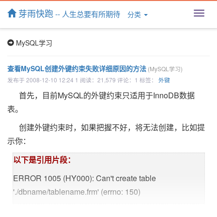
芽雨快跑
-- 人生总要有所期待
分类
T
o
g
MySQL学习
g
l
e
查看MySQL创建外键约束失败详细原因的方法
(MySQL学习)
n
发布于 2008-12-10 12:24 1 阅读：21,579 评论：1 标签：
外键
a
v
首先，目前MySQL的外键约束只适用于InnoDB数据
i
表。
g
a
创建外键约束时，如果把握不好，将无法创建，比如提
t
示你：
i
o
以下是引用片段：
n
ERROR 1005 (HY000): Can't create table
'./dbname/tablename.frm' (errno: 150)
为了查看更详细的信息，mysql提供了一个命令：