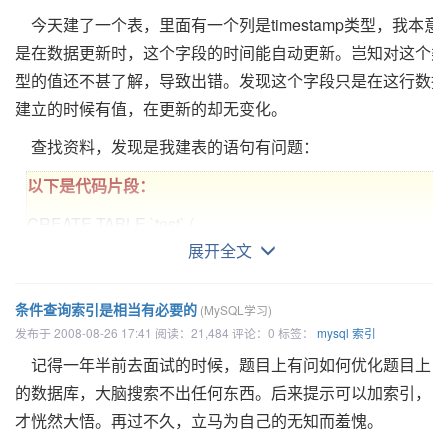
下面开始函数学习：
今天建了一个表，里面有一个列是timestamp类型，我本意
以下是代码片段：
1：字符串连接函数
是在数据更新时，这个字段的时间能自动更新。岂知对这个类
mysql>
SELECT 'David!' LIKE 'David_';
型的值还不甚了解，导致出错。发现这个字段只是在这行数据
CONCAT(str1,str2,...)
-> 1
建立的时候有值，在更新的却无变化。
返回结果为连接参数产生的字符串。如有任何一个参数为N
mysql>
SELECT 'David!' LIKE '%D%v%';
查找资料，发现是我建表的语句有问题：
，则返回值为 NULL。或许有一个或多个参数。 如果所有参
-> 1
非二进制字符串，则结果为非二进制字符串。 如果自变量中
以下是代码片段：
若要对通配符的文字实例进行检验
,
可将转义字符放在该
一二进制字符串，则结果为一个二进制字符串。一个数字参数
CREATE TABLE `test` (
字符前面。如果没有指定
ESCAPE
字符
,
则假设为‘
\
’。这个
化为与之相等的二进制字符串格式；若要避免这种情况，可使
展开全文
`t1` timestamp NOT NULL default
和一般的编程语言是一样的。
式类型 cast, 例如： SELECT CONCAT(CAST(int_col AS CH
CURRENT_TIMESTAMP,
char_col)
字符串
说明
`ww` varchar(5) NOT NULL
条件查询索引是相当有必要的
(MySQL学习)
以下是代码片段：
发布于 2008-08-26 17:41 阅读：21,484 评论：0 标签：
) ENGINE=MyISAM ;
mysql
索引
匹配一个
\%
记得一年半前去面试的时候，题目上有问如何优化题目上
‘
%
’字符
mysql> SELECT CONCAT('My', 'S', 'QL');
而实际上，以下两个建表语句的效果是一样的：
的数据库，大脑搜索不出任何东西。后来提示可以加索引，
-> 'MySQL'
匹配一个 ‘
_
’
才恍然大悟。再过不久，立马为自己的无知而羞愧。
\_
以下是代码片段：
mysql> SELECT CONCAT('My', NULL, 'QL');
字符