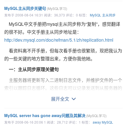
对“other characters”，手册解释为:
如果 expr1 是TRUE (expr1 <> 0 and expr1 <> NULL)，
REGEXP
不区分大小写
,
除非将其同二进制字符串同时
UPDATE CURRENT_TIMESTAMP
十六进制值在不需要作为数字进行比较时，则按照二进制字
MySQL主从同步关键句
(MySQL学习)
则 IF()的返回值为expr2; 否则返回值则为 expr3。IF() 的返
以下是引用片段：
使用
。
处理。
只自动初始化:
发布于 2008-08-04 16:31 阅读：36,373 评论：0 标签：
MySQL
主从同步
这个函数支持多字节字元。
回值为数字值或字符串值，具体情况视其所在语境而定。
" " (
ASCII
32
(
0x20
)), an ordinary space.
以下是代码片段：
ts TIMESTAMP DEFAULT CURRENT_TIMESTAMP
假如参数中的一个为 TIMESTAMP 或 DATETIME 列，而
MySQL中文手册把mysql主从同步称为“复制”，感觉翻译
"\t" (
ASCII
9
(
0x09
)), a tab.
我们熟悉的三元表达式到mysql中就成这个小样了，原谅
mysql>
SELECT 'Monty!' REGEXP 'm%y%%';
常数， 则在进行比较前将常数转为 timestamp。这样做的
的很不好。中文手册主从同步地址是：
只自动更新
"\n" (
ASCII
10
(
0x0A
)), a new line (line feed).
它吧，毕竟数据库的根本还是存储数据的。让我们瞧瞧它的
3：进制转换函数
-> 0
使ODBC的进行更加顺利。 注意，这不适合IN()中的参数!
http://dev.mysql.com/doc/refman/5.1/zh/replication.html
ts TIMESTAMP DEFAULT 0 ON UPDATE
"\r" (
ASCII
13
(
0x0D
)), a carriage return.
小样：
靠，在进行对比时通常使用完整的 datetime/date/time字符
CONV(N,from_base,to_base)
mysql>
SELECT 'Monty!' REGEXP '.*';
CURRENT_TIMESTAMP
看资料离不开手册，但每次看手册也很繁琐，现把我认为
"\0" (
ASCII
0
(
0x00
)), the
NUL
-byte.
以下是代码片段：
-> 1
在其它情况下，参数作为浮点数进行比较。
不同数基间转换数字。返回值为数字的N字符串表示，由
的一些关键的地方整理出来，方便你我他她。
"\x0B" (
ASCII
11
(
0x0B
)), a vertical tab.
只是给一个常量（注：0000-00-00 00:00:00）
from_base基转化为 to_base 基。如有任意一个参数为NUL
mysql> SELECT IF(1>2,2,3);
mysql>
SELECT 'new*\n*line' REGEXP 'new\\*.\\*line';
ts TIMESTAMP DEFAULT 0
在默认状态下，字符串比较不区分大小写，并使用现有字符
一：主从同步原理关键句
不过，MySQL的trim()函数也增加了对其他字符的删除。
回值为 NULL。自变量 N 被理解为一个整数，但是可以被指
-> 3
-> 1
cp1252 Latin1，同时对英语也适合)。
具体请见下面从手册上摘抄的解释。
主服务器将更新写入二进制日志文件，并维护文件的一个
个整数或字符串。最小基数为 2 ，而最大基数则为 36。 If to_b
-----------------------------------翻译结束--------------------------------
mysql> SELECT IF(1<2,'yes ','no');
mysql>
SELECT 'a' REGEXP 'A', 'a' REGEXP
为了进行比较，可使用CAST()函数将某个值转为另外一种类
索引以跟踪日志循环。这些日志可以记录发送到从服务器的
= = = = = = = = = = = = = 方便阅读的分隔线 = = = = = = = = =
是一个负数，则 N 被看作一个带符号数。否则， N 被看作无
上面我用红色字体标出了"第1个TIMESTAMP列"，这是因
-> 'yes'
BINARY 'A';
CONVERT()将字符串值转为不同的字符集
更新。当一个从服务器连接主服务器时，它通知主服务器从
= = = = = = =
数。 CONV() 的运行精确度为 64比特。
展开全文
为，一个表有多个timestamp列的话，定义起来是不一样的。
-> 1 0
服务器在日志中读取的最后一次成功更新的位置。从服务器
mysql> SELECT IF(STRCMP('test','test1'),'no','yes');
以下为MySQL的函数解释
以下是代码片段：
注意，在将一个字符串列同一个数字进行比较时， MySQL
比如上面的第二条：“如果不使用DEFAULT或ON UPDATE
接收从那时起发生的任何更新，然后封锁并等待主服务器通
-> 'no'
mysql>
SELECT 'a' REGEXP '^[a-d]';
MySQL server has gone away问题及其解决
(MySQL学习)
中的索引进行快速查找。假如str_col 是一个编入索引的字符
LTRIM(str)
子句，那么它等同于DEFAULT CURRENT_TIMESTAMP ON
知新的更新。
mysql> SELECT CONV('a',16,2);
-> 1
发布于 2008-06-16 20:06 1 阅读：28,712 评论：1 标签：
away
MySQL
关于这个类三元表达式的返回值是个有趣的话题：
下语句中，索引不能执行查找功能：