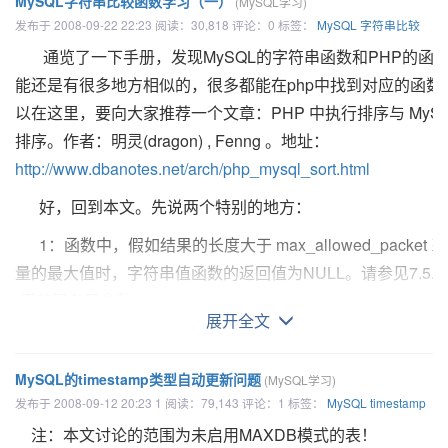
MySQL字符串比较函数学习（一）
(MySQL学习)
小写的，则执行比较时也区分大小写。
Cannot find an index in the referenced table where the
发布于 2008-09-22 22:23 阅读：30,818 评论：0 标签：
MySQL
字符串比较
referenced columns appear as the first columns, or
下面根据以上说的三类进行学习：
通览了一下手册，发现MySQL的字符串函数和PHP的函
column types
一：使用like子句
能还是有很多地方相似的，很多都能在php中找到对应的函数
in the table and the referenced table do not match for
以在这里，要向大家推荐一个文章：PHP 中执行排序与 MySQ
expr
LIKE
pat
[ESCAPE '
escape-char
']
constraint.
排序。作者：明灵(dragon) , Fenng 。地址：
Note that the internal storage type of ENUM and SET
模式匹配，使用
SQL
简单正规表达式比较。返回
1
http://www.dbanotes.net/arch/php_mysql_sort.html
changed in
(TRUE)
或
0 (FALSE)
。 若
expr
或
pat
中任何一个为
好，回到本文。先说两个特别的地方：
tables created with >= InnoDB-4.1.12, and such
NULL,
则结果为
NULL
。
columns in old tables
1：函数中，假如结果的长度大于 max_allowed_packet 
模式不需要为文字字符串。例如，可以被指定为一个字
cannot be referenced by such columns in new tables.
量的最大值时，字符串值函数的返回值为NULL。请参见7.5.
符串表达式或表列。
See
http://dev.mysql.com/doc/refman/5.0/en/innodb-
“调节服务器参数”
在模式中可以同
LIKE
一起使用以下两种通配符：
展开全文
foreign-key-constraints.html
（
http://dev.mysql.com/doc/refman/5.1/zh/optimization.html#s
for correct foreign key definition.
parameters
）。
字符
说明
MySQL的timestamp类型自动更新问题
(MySQL学习)
2：和PHP等编程语言不同，对于在字符串位置操作的函
%
匹配任何数目的字符，甚至包括零字符
提问：不知道mysql其它的错误，有没有方法得到这样的
发布于 2008-09-12 20:23 1 阅读：79,143 评论：1 标签：
MySQL
timestamp
一个位置的编号为 1。
提示？
注：本文讨论的范围为未启用MAXDB模式的表！
_
只能匹配一种字符