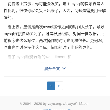
UPDATE CURRENT_TIMESTAMP。”如果是第二个
-> '1010'
Returns the string str with leading space characters
MySQL复制基于主服务器在二进制日志中跟踪所有对数
初看这个提示，你可能会发笑，这个mysql的提示真是人
“如果expr2 或expr3中只有一个明确是 NULL，则IF() 函
在确定字符类型时，
REGEXP
和
RLIKE
使用当前字符
timestamp列就不一样了，请看：
mysql> SELECT CONV('6E',18,8);
以下是代码片段：
removed.
据库的更改(更新、删除等等)。因此，要进行复制，必须在
性化呢。很快你就会笑不出来了，因为，问题是需要用来解
数的结果类型为非NULL表达式的结果类型。”这句话不太好
集
(
默认为
cp1252 Latin1 )
。
警告：
这些操作符不支持多字
-> '172'
SELECT * FROM tbl_name WHERE str_col=1;
主服务器上启用二进制日志。
以下是代码片段：
决的。
以下是代码片段：
懂。 来看看下面这句：
节字元。
mysql> SELECT CONV(-17,10,-18);
其原因是许多不同的字符串都可被转换为数值 1: '1'、 ' 1'、 '
mysql> SELECT LTRIM(' barbar');
每个从服务器从主服务器接收主服务器已经记录到其二进
CREATE TABLE `test` (
看上去，应该是两次mysql操作之间的时间太长了，导致
-> '-H'
“expr1 作为一个整数值进行计算，就是说，假如你正在验
三：使用
函数：
STRCMP
-> 'barbar'
制日志的保存的更新，以便从服务器可以对其数据拷贝执行
`ww` VARCHAR( 9 ) NOT NULL ,
mysql连接自动关闭了。可是根据经验，对同一批数据，此
以下记录一些我没见过或不熟悉的操作符：
mysql> SELECT CONV(10+'10'+'10'+0xa,10,10);
证浮点值或字符串值， 那么应该使用比较运算进行检验。 ”
STRCMP(
expr1
,
expr2
)
相同的更新。
`t1` TIMESTAMP NOT NULL DEFAULT
前程序也这么写过，两次操作的时间也同样很长。更何况，
-> '40'
还是看看例子比较好理解：
IS boolean_value IS NOT boolean_value
CURRENT_TIMESTAMP ,
同事也同时在操作这个库，间隔的时间比我的更长。
This function is multi-byte safe.
若所有的字符串均相同，则返回
0；
若根据当前分类次
从服务器设置为复制主服务器的数据后，它连接主服务器
以下是代码片段：
根据一个布尔值来检验一个值，在这里，布尔值可以是TRUE
`t2` TIMESTAMP NOT NULL
请看PHP的：
序，第一个参数小于第二个，则返回
-1
，其它情况返回
1
并等待更新过程。如果主服务器失败，或者从服务器失去与
看了mysql服务器端的wait_timeout和
RTRIM(str)
或UNKNOWN。
) ENGINE = MYISAM
mysql> SELECT IF(0.1,1,0);
。
主服务器之间的连接，从服务器保持定期尝试连接，直到它
base_convert ― 在任意进制之间转换数字
max_allowed_packet的值，绝对的长和大！如下：
Returns the string str with trailing space characters
展开全文
-> 0
以下是代码片段：
能够继续帧听更新。由--master-connect-retry选项控制重试
以下是代码片段：
说明：
这个情况下，数据插入时，t1会记录当前时间，t2为默认值
以下是代码片段：
removed.
mysql> SELECT 1 IS TRUE, 0 IS FALSE, NULL IS UNK
间隔。 默认为60秒。
mysql> SELECT IF(0.1<>0,1,0);
mysql>
SELECT STRCMP('text', 'text2');
string base_convert ( string $number , int $frombase , int
（0000-00-00 00:00:00），等同下面的语句：
mysql> show variables like 'wait_timeout';
-> 1, 1, 1
以下是代码片段：
-> 1
-> -1
每个从服务器跟踪复制时间。主服务器不知道有多少个从
1
2
$tobase )
+---------------+-------+
以下是代码片段：
mysql> SELECT 1 IS NOT UNKNOWN, 0 IS NOT UNKNO
mysql> SELECT RTRIM('barbar ');
服务器或在某一时刻有哪些被更新了。
返回一字符串，包含 number 以 tobase 进制的表示。numb
| Variable_name | Value |
在所示的第一个例子中，IF(0.1)的返回值为0，原因是 0.1
mysql>
SELECT STRCMP('text2', 'text');
IS NOT UNKNOWN;
-> 'barbar'
CREATE TABLE `test` (
本身的进制由 frombase 指定。frombase 和 tobase 都只能在 
+---------------+-------+
被转化为整数值，从而引起一个对 IF(0)的检验。这或许不
-> 1
二：主从同步的过程
-> 1, 1, 0
© 2004 - 2026 by yayu.org, xieyayu#163.com
`ww` VARCHAR( 9 ) NOT NULL ,
36 之间（包括 2 和 36）。高于十进制的数字用字母 a-z 表
| wait_timeout | 28800 |
是你想要的情况。在第二个例子中，比较检验了原始浮点