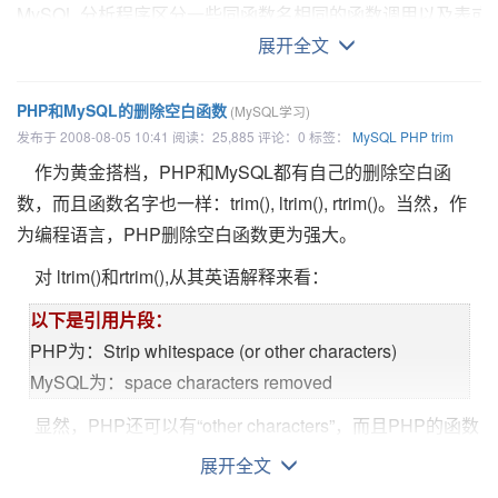
次，最后会剩下一个反斜线符号接受匹配。
A：str字符串从位置pos（从1开始计算）开始（含第pos
MySQL 分析程序区分一些同函数名相同的函数调用以及表或
新。
之后的pos位被字符串newstr取代；
数自变量周围允许有空格出现。
展开全文
二：使用正则表达式的like子句
4： 如果没用DEFAULT子句，但有ON UPDATE
以下是代码片段：
B：如果pos大于str的长度，则从str后面开始衔接；
可以通过选择--sql-mode=IGNORE_SPACE来打开MyS
expr
REGEXP
pat
expr
RLIKE
pat
CURRENT_TIMESTAMP子句，列默认为0并自动更新。
C：如果因len超出余后的长度，则位置pos之后（含第po
mysql> SELECT CASE 1 WHEN 1 THEN 'one'
PHP和MySQL的删除空白函数
(MySQL学习)
使服务器接受函数名后的空格。 个人客户端程序可通过选择
执行字符串表达式
expr
和模式
pat
的模式匹配。该模式
全被取代；
5： 如果有一个常量值DEFAULT，该列会有一个默认值，
发布于 2008-08-05 10:41 阅读：25,885 评论：0 标签：
-> WHEN 2 THEN 'two' ELSE 'more' END;
MySQL
PHP
trim
mysql_real_connect()的CLIENT_IGNORE_SPACE 实
可以被延伸为正则表达式。正则表达式的语法在
附录G：
D：如果pos为负数，返回str；
而且不会自动初始化为当前时间戳。如果该列还有一个ON
-> 'one'
作为黄金搭档，PHP和MySQL都有自己的删除空白函
上两种情况中， 所有的函数名都成为保留字。请参见5.3.2节，
MySQL正则表达式
中有详细讨论。若
expr
匹配
pat
，
则返回
E：如果len为负数，则情同len超出余后的长度，这和php
UPDATE CURRENT_TIMESTAMP子句，这个时间戳会自动
数，而且函数名字也一样：trim(), ltrim(), rtrim()。当然，作
器模式
”.
mysql> SELECT CASE WHEN 1>0 THEN 'true' ELSE
1;
否则返回
0
。若
expr
或
pat
任意一个为
NULL,
则结果为
substr之类的函数不一样。
更新，否则该列有一个默认的常量但不会自动更新。
为编程语言，PHP删除空白函数更为强大。
'false' END;
MySQL按照以下规则进行数值比较
：
NULL
。
RLIKE
是
REGEXP
的同义词
,
作用是为
mSQL
提供
换句话说，你可以使用当前的时间戳去初始化值和自动更
-> 'true'
以下是代码片段：
对 ltrim()和rtrim(),从其英语解释来看：
兼容性。
以下是引用片段：
新，或者是其中之一，也可以都不是。（比如，你在定义的时
mysql> SELECT CASE BINARY 'B'
mysql> SELECT INSERT('Quadratic', 3, 4, 'What');
以下是引用片段：
若有一个或两个参数为 NULL，除非NULL-safe <=> 等算
模式不需要为文字字符串。例如
,
可以被指定为一个字符
候可以指定自动更新，但并不初始化。）下面的字段定义说明
-> WHEN 'a' THEN 1 WHEN 'b' THEN 2 END;
-> 'QuWhattic'
PHP为：Strip whitespace (or other characters)
算的结果为NULL。
串表达式或表列。
了这些情况：
-> NULL
MySQL为：space characters removed
mysql> SELECT INSERT('Quadratic', -1, 4, 'What');
若同一个比较运算中的两个参数都是字符串，则按照字符串
注释
：
由于在字符串中，
MySQL
使用
C
转义语法
(
例如
,
以下是代码片段：
-> 'Quadratic'
2：
类似PHP的三元表达式
：
显然，PHP还可以有“other characters”，而且PHP的函数
较。
用‘
\n
’来代表换行字符
),
在
REGEXP
字符串中必须将用到的‘
\
’
自动初始化和更新:
还可以用第二个参数自定义要删除的字符。
mysql> SELECT INSERT('Quadratic', 3, 100, 'What');
IF(expr1,expr2,expr3)
展开全文
双写。
若两个参数均为整数，则按照整数进行比较。
ts TIMESTAMP DEFAULT CURRENT_TIMESTAMP ON
-> 'QuWhat'