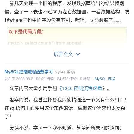
前几天处理一个旧的程序，发现数据库给出的结果特别
CREATE TABLE `test` (
-> NULL
慢，查了一下表也不过30万左右数据量。一看数据结构，发
以下是代码片段：
`t1` TIMESTAMP NOT NULL ,
mysql> SELECT CONCAT(14.3);
现where子句中的字段没有索引，嘿嘿，立马解脱了......
mysql>
SELECT 'David!' LIKE 'David\_';
`ww` VARCHAR( 5 ) NOT NULL
-> '14.3'
-> 0
) ENGINE = MYISAM
以下是代码片段：
下面这个concat_ws是concat的变体：
mysql>
SELECT 'David_' LIKE 'David\_';
CREATE TABLE `test` (
mysql> select count(*) from appeal ;
-> 1
`t1` timestamp NOT NULL default
CONCAT_WS(separator,str1,str2,...)
+----------+
展开全文
CURRENT_TIMESTAMP on update
| count(*) |
CONCAT_WS() 代表 CONCAT With Separator ，是CONC
也可以指定一个不同的转义字符
,需
使用
ESCAPE
语句：
CURRENT_TIMESTAMP,
+----------+
的特殊形式。 第一个参数是其它参数的分隔符。分隔符的位
MySQL控制流程函数学习
(MySQL学习)
`ww` varchar(5) NOT NULL
以下是代码片段：
| 317656 |
在要连接的两个字符串之间。分隔符可以是一个字符串，也可
发布于 2008-08-21 00:09 阅读：24,673 评论：0 标签：
MySQL
流程
) ENGINE=MyISAM ;
mysql>
SELECT 'David_' LIKE 'David|_' ESCAPE '|';
+----------+
其它参数。如果分隔符为 NULL，则结果为 NULL。函数会忽
文章内容大量引用手册
《12.2. 控制流程函数
》。
-> 1
1 row in set (0.00 sec)
何分隔符参数后的 NULL 值。
比较之下，我的语句少了“on update
坦率的说，我甚至怀疑我即使精通这一节又有什么用？！
mysql> alter table appeal add index (A_Flag);
CURRENT_TIMESTAMP”或多了“default
以下两个语句举例说明了
字符串比较不区分大小写，除
以下是代码片段：
在sql语句里面使用这个东西的话，貌似这个需求也太复杂
Query OK, 317656 rows affected (7.95 sec)
CURRENT_TIMESTAMP”。如此一来，这个timestamp字段
非其中一个操作数为二进制字符串
：
了！
mysql> SELECT CONCAT_WS(',','First name','Second
Records: 317656 Duplicates: 0 Warnings: 0
只是在数据insert的时间建立时间，而update时就不会有变化
以下是代码片段：
name','Last Name');
废话不说，学习一下我不知道，甚至闻所未闻的语句：
了。当然，如果你就是想达到这个目的倒也无所谓。