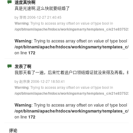
速度真快啊
真是光速啊,这么快就要结婚了
by 芽雨 2006-12-27 21:40:45
: Trying to access array offset on value of type bool in
Warning
/opt/bitnami/apache/htdocs/workingsmarty/templates_c/e21e83752348
Warning
: Trying to access array offset on value of type bool in
/opt/bitnami/apache/htdocs/workingsmarty/templates_c/e
on line
172
发表了啊
我那天看了一遍，后来忙着追户口领结婚证就没来得及再看。结果
by 赵序庚 2006-12-27 18:50:41
: Trying to access array offset on value of type bool in
Warning
/opt/bitnami/apache/htdocs/workingsmarty/templates_c/e21e83752348
Warning
: Trying to access array offset on value of type bool in
/opt/bitnami/apache/htdocs/workingsmarty/templates_c/e
on line
172
评论