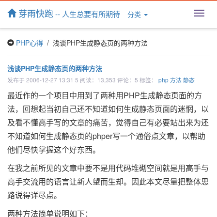
芽雨快跑
-- 人生总要有所期待
分类
T
o
g
PHP心得
/ 浅谈PHP生成静态页的两种方法
g
l
e
浅谈PHP生成静态页的两种方法
n
发布于 2006-12-27 13:31 5 阅读：13,353 评论：5 标签：
php
方法
静态
a
v
最近作的一个项目中用到了两种用PHP生成静态页面的方
i
法，回想起当初自己还不知道如何生成静态页面的迷惘，以
g
a
及看不懂高手写的文章的痛苦，觉得自己有必要站出来为还
t
不知道如何生成静态页的phper写一个通俗点文章，以帮助
i
他们尽快掌握这个好东西。
o
n
在我之前所见的文章中要不是用代码堆砌空间就是用高手与
高手交流用的语言让新人望而生却。因此本文尽量把整体思
路说得详尽点。
两种方法简单说明如下：