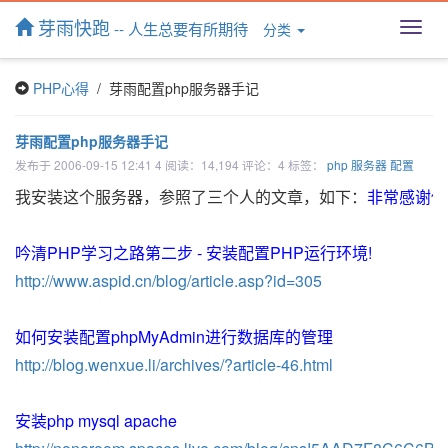
芽雨快跑
-- 人生总要有所期待
分类
T
o
g
PHP心得
/ 芽雨配置php服务器手记
g
l
e
芽雨配置php服务器手记
n
发布于 2006-09-15 12:41 4 阅读：14,194 评论：4 标签：
php
服务器
配置
a
v
我安装这个服务器，参照了三个人的文章，如下：
非常感谢他
i
g
a
吟清PHP学习之路第二步 - 安装配置PHP运行环境!
t
http://www.aspid.cn/blog/article.asp?id=305
i
o
n
如何安装配置phpMyAdmin进行数据库的管理
http://blog.wenxue.li/archives/?article-46.html
安装php mysql apache