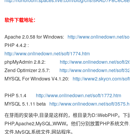
http://nonoroom.spaces.live.com/blog/cns!5AAD7F8C6C6BE
软件下载地址：
Apache 2.0.58 for Windows:
http://www.onlinedown.net/soft
PHP 4.4.2 :
http://www.onlinedown.net/soft/1774.htm
phpMyAdmin 2.8.2:
http://www.onlinedown.net/soft/26
Zend Optimizer 2.5.7:
http://www.onlinedown.net/soft/32
MYSQL For Windows V4.1.20:
http://www2.skycn.com/soft/
PHP 5.1.4
http://www.onlinedown.net/soft/1772.htm
MYSQL 5.1.11 beta
http://www.onlinedown.net/soft/3575.ht
在芽雨的安装中,目录是这样的，根目录为D:\WebPHP。下面
PHP,Apache2,MySQL,WWW。他们分别放置PHP系统文件,A
文件,MySQL系统文件,网站程序。