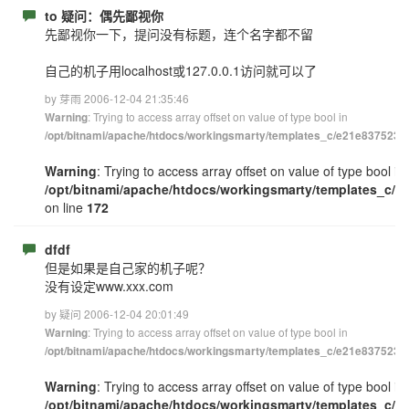
to 疑问：偶先鄙视你
先鄙视你一下，提问没有标题，连个名字都不留
自己的机子用localhost或127.0.0.1访问就可以了
by 芽雨 2006-12-04 21:35:46
: Trying to access array offset on value of type bool in
Warning
/opt/bitnami/apache/htdocs/workingsmarty/templates_c/e21e83752348
Warning
: Trying to access array offset on value of type bool in
/opt/bitnami/apache/htdocs/workingsmarty/templates_c/e
on line
172
dfdf
但是如果是自己家的机子呢？
没有设定www.xxx.com
by 疑问 2006-12-04 20:01:49
: Trying to access array offset on value of type bool in
Warning
/opt/bitnami/apache/htdocs/workingsmarty/templates_c/e21e83752348
Warning
: Trying to access array offset on value of type bool in
/opt/bitnami/apache/htdocs/workingsmarty/templates_c/e