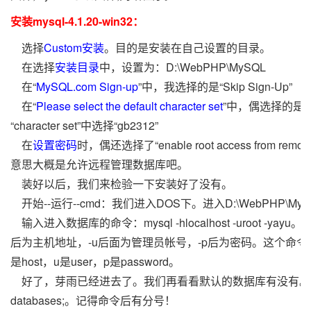
安装mysql-4.1.20-win32：
选择
Custom安装
。目的是安装在自己设置的目录。
在选择
安装目录
中，设置为：D:\WebPHP\MySQL
在“
MySQL.com Sign-up
”中，我选择的是“Skip Sign-Up”
在“
Please select the default character set
”中，偶选择的是
“character set”中选择“gb2312”
在
设置密码
时，偶还选择了“enable root access from remote
意思大概是允许远程管理数据库吧。
装好以后，我们来检验一下安装好了没有。
开始--运行--cmd：我们进入DOS下。进入D:\WebPHP\MyS
输入进入数据库的命令：mysql -hlocalhost -uroot -yayu
后为主机地址，-u后面为管理员帐号，-p后为密码。这个命令
是host，u是user，p是password。
好了，芽雨已经进去了。我们再看看默认的数据库有没有。运
databases;。记得命令后有分号！