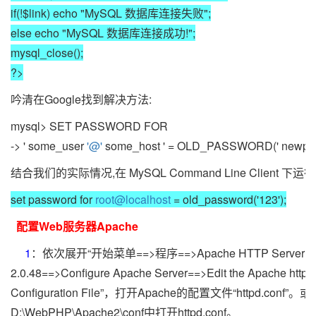
if(!$link) echo "MySQL 数据库连接失败";
else echo "MySQL 数据库连接成功!";
mysql_close();
?>
吟清在Google找到解决方法:
mysql> SET PASSWORD FOR
-> ' some_user
'@'
some_host ' = OLD_PASSWORD(' newpwd
结合我们的实际情况,在 MySQL Command Line Client 下运行
set password for
root@localhost
= old_password('123');
配置Web服务器Apache
1
：依次展开“开始菜单==>程序==>Apache HTTP Server
2.0.48==>Configure Apache Server==>Edit the Apache httpd
Configuration File”，打开Apache的配置文件“httpd.conf”
D:\WebPHP\Apache2\conf中打开httpd.conf。