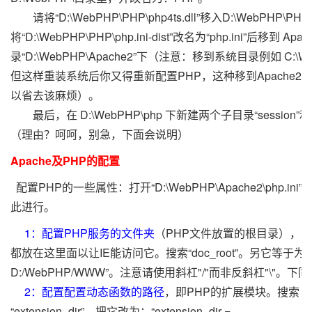
请将“D:\WebPHP\PHP\php4ts.dll”移入D:\WebPHP\PHP
将“D:\WebPHP\PHP\php.ini-dist”改名为“php.ini”后移到 Ap
录“D:\WebPHP\Apache2”下（注意：移到系统目录例如 C:\
但这样重装系统后你又得重新配置PHP，这种移到Apache2
以省去该麻烦）。
最后，在 D:\WebPHP\php 下新建两个子目录“session”和“in
（理由？呵呵，别急，下面会说明）
Apache及PHP的配置
配置PHP的一些属性：打开“D:\WebPHP\Apache2\php.in
此进行。
1：配置PHP服务的文件夹
（PHP文件放置的根目录），
都放在这里面以让IE能访问它。搜索“doc_root”。另它等于为：“do
D:/WebPHP/WWW”。注意请使用斜杠"/"而非反斜杠"\"。下同
2：配置配置动态函数的路径
，即PHP的扩展模块。搜索
“extension_dir”，把它改为：“extension_dir =