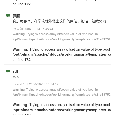
on line
172
佩服
真是厉害啊，在学校就能做出这样的网站，加油，继续努力
by 未知 2006-10-14 15:36:44
: Trying to access array offset on value of type bool in
Warning
/opt/bitnami/apache/htdocs/workingsmarty/templates_c/e21e83752348
Warning
: Trying to access array offset on value of type bool in
/opt/bitnami/apache/htdocs/workingsmarty/templates_c/e
on line
172
sdf
sdfd
by and 1=1 2006-10-05 11:34:17
: Trying to access array offset on value of type bool in
Warning
/opt/bitnami/apache/htdocs/workingsmarty/templates_c/e21e83752348
Warning
: Trying to access array offset on value of type bool in
/opt/bitnami/apache/htdocs/workingsmarty/templates_c/e
on line
172